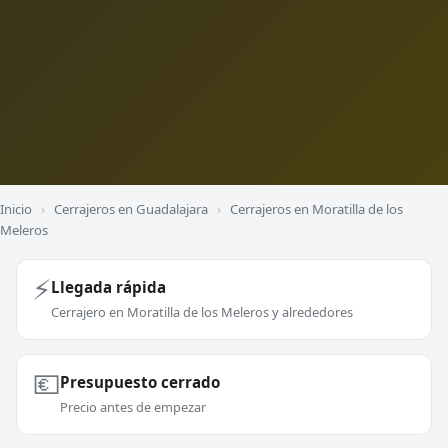
Inicio
›
Cerrajeros en Guadalajara
›
Cerrajeros en Moratilla de los
Meleros
⚡
Llegada rápida
Cerrajero en Moratilla de los Meleros y alrededores
💶
Presupuesto cerrado
Precio antes de empezar