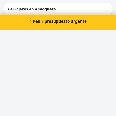
Cerrajeros en Almoguera
⚡ Pedir presupuesto urgente
Cerrajeros en Sacedón
Cerrajeros en Horche
Cerrajeros en Heras de Ayuso
Cerrajeros en Ciruelas
⚡ Cerrajero urgente en Moratilla
de los Meleros
Atención prioritaria 24 horas — respuesta
inmediata.