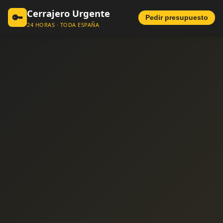
Cerrajero Urgente
🔑
Pedir presupuesto
24 HORAS · TODA ESPAÑA