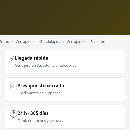
Inicio
›
Cerrajeros en Guadalajara
›
Cerrajeros en Sacedón
⚡
Llegada rápida
Cerrajero en Sacedón y alrededores
💶
Presupuesto cerrado
Precio antes de empezar
🕐
24 h · 365 días
También noches y festivos