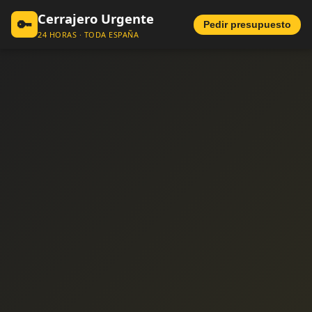
Cerrajero Urgente
🔑
Pedir presupuesto
24 HORAS · TODA ESPAÑA