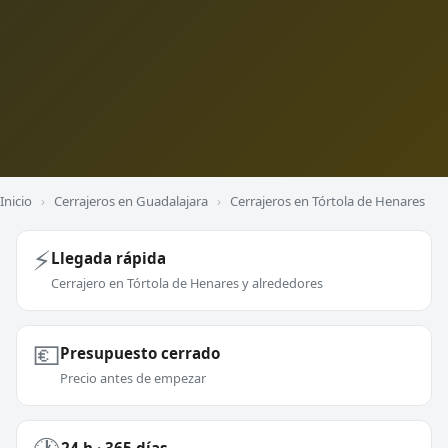
Inicio
›
Cerrajeros en Guadalajara
›
Cerrajeros en Tórtola de Henares
⚡
Llegada rápida
Cerrajero en Tórtola de Henares y alrededores
💶
Presupuesto cerrado
Precio antes de empezar
24 h · 365 días