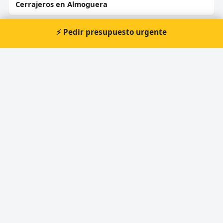
Cerrajeros en Almoguera
⚡ Pedir presupuesto urgente
Cerrajeros en Sacedón
Cerrajeros en Horche
Cerrajeros en Moratilla de los Meleros
Cerrajeros en Heras de Ayuso
⚡ Cerrajero urgente en Tórtola de
Henares
Atención prioritaria 24 horas — respuesta
inmediata.
📞 Solicitar llamada
Pedir presupuesto