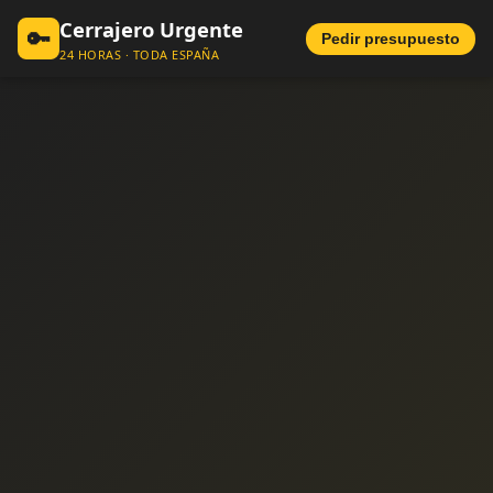
Cerrajero Urgente
🔑
Pedir presupuesto
24 HORAS · TODA ESPAÑA