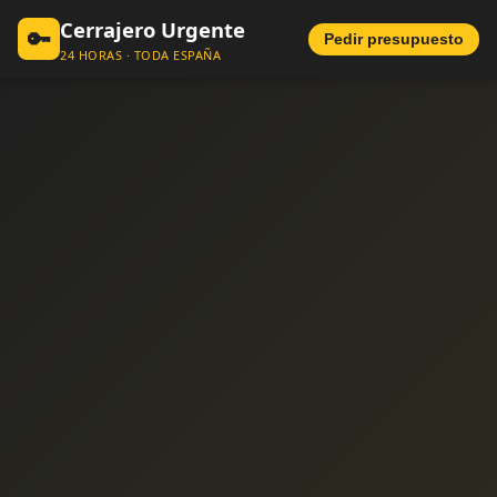
Cerrajero Urgente
🔑
Pedir presupuesto
24 HORAS · TODA ESPAÑA