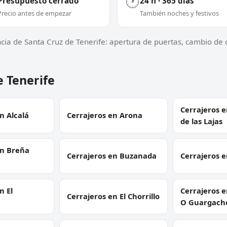
🕐
Presupuesto cerrado
24 h · 365 días
Precio antes de empezar
También noches y festivos
cia de Santa Cruz de Tenerife: apertura de puertas, cambio de c
e Tenerife
Cerrajeros 
n Alcalá
Cerrajeros en Arona
de las Lajas
en Breña
Cerrajeros en Buzanada
Cerrajeros e
n El
Cerrajeros e
Cerrajeros en El Chorrillo
O Guargach