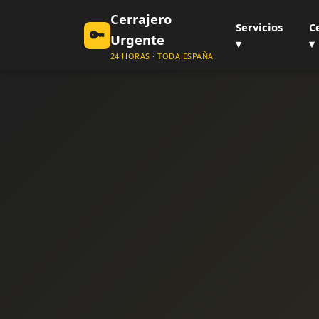
Cerrajero
Servicios
C
🔑
Urgente
▾
▾
24 HORAS · TODA ESPAÑA