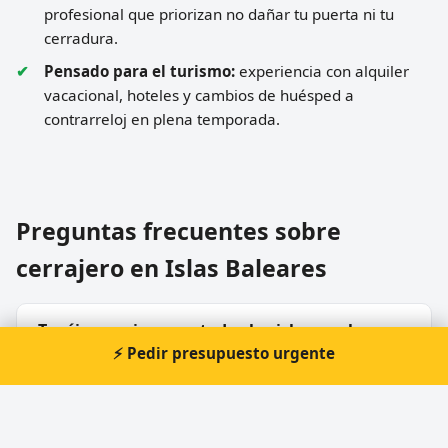
profesional que priorizan no dañar tu puerta ni tu
cerradura.
Pensado para el turismo:
experiencia con alquiler
vacacional, hoteles y cambios de huésped a
contrarreloj en plena temporada.
Preguntas frecuentes sobre
cerrajero en Islas Baleares
¿Tenéis cerrajeros en todas las islas o solo en
⚡ Pedir presupuesto urgente
Mallorca?
Gestiono un alquiler vacacional, ¿cómo evito
quedar con cada huésped para las llaves?