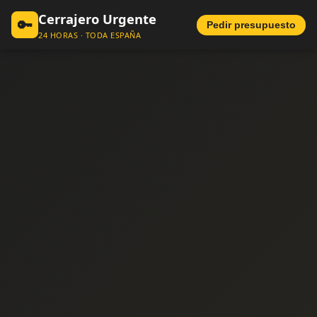
Cerrajero Urgente
🔑
Pedir presupuesto
24 HORAS · TODA ESPAÑA