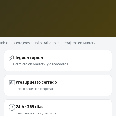
Inicio
›
Cerrajeros en Islas Baleares
›
Cerrajeros en Marratxí
⚡
Llegada rápida
Cerrajero en Marratxí y alrededores
💶
Presupuesto cerrado
Precio antes de empezar
🕐
24 h · 365 días
También noches y festivos