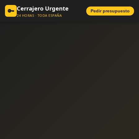
Cerrajero Urgente
🔑
Pedir presupuesto
24 HORAS · TODA ESPAÑA