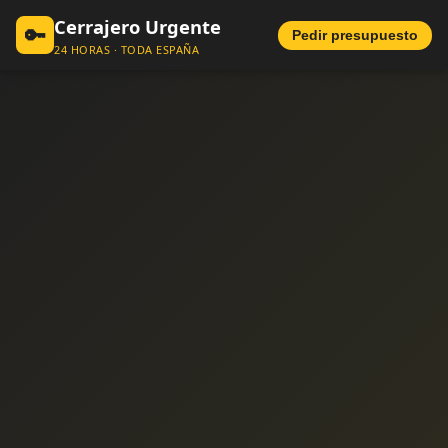
Cerrajero Urgente
🔑
Pedir presupuesto
24 HORAS · TODA ESPAÑA