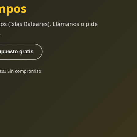
mpos
s (Islas Baleares). Llámanos o pide
.
upuesto gratis
s
💶 Sin compromiso