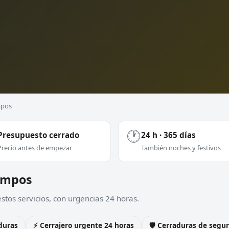
mpos
🕐
Presupuesto cerrado
24 h · 365 días
Precio antes de empezar
También noches y festivos
Campos
tos servicios, con urgencias 24 horas.
duras
⚡ Cerrajero urgente 24 horas
🛡️ Cerraduras de seg