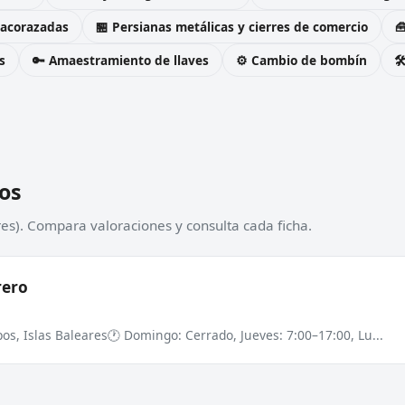
 acorazadas
🏪 Persianas metálicas y cierres de comercio

s
🔑 Amaestramiento de llaves
⚙️ Cambio de bombín

os
res). Compara valoraciones y consulta cada ficha.
rero
os, Islas Baleares
🕐 Domingo: Cerrado, Jueves: 7:00–17:00, Lu...