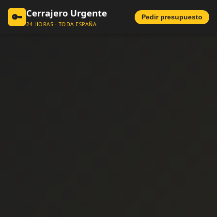
Cerrajero Urgente
🔑
Pedir presupuesto
24 HORAS · TODA ESPAÑA