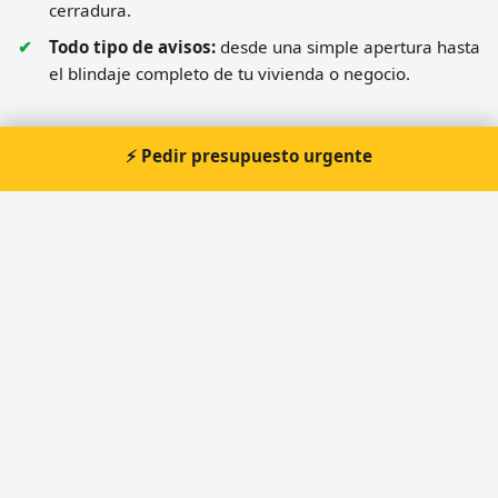
cerradura.
Todo tipo de avisos:
desde una simple apertura hasta
el blindaje completo de tu vivienda o negocio.
⚡ Pedir presupuesto urgente
Preguntas frecuentes sobre
cerrajero en Zaragoza
¿Cuánto tarda un cerrajero en llegar en la
provincia de Zaragoza?
¿Atendéis toda la provincia de Zaragoza?
El cierzo me ha cerrado la puerta con las