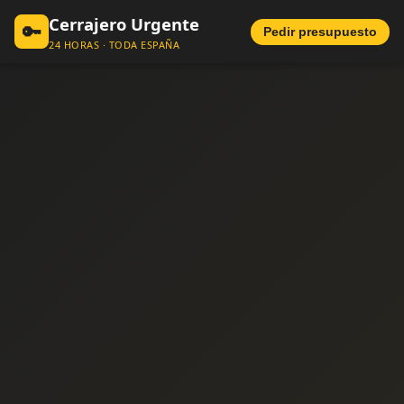
Cerrajero Urgente
🔑
Pedir presupuesto
24 HORAS · TODA ESPAÑA