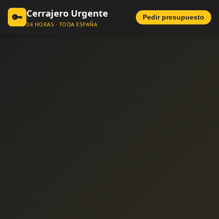
Cerrajero Urgente
🔑
Pedir presupuesto
24 HORAS · TODA ESPAÑA