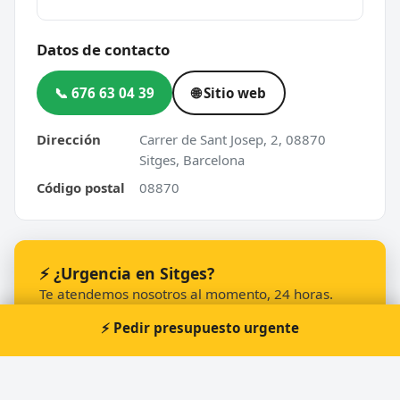
Datos de contacto
📞 676 63 04 39
🌐 Sitio web
Dirección
Carrer de Sant Josep, 2, 08870
Sitges, Barcelona
Código postal
08870
⚡ ¿Urgencia en Sitges?
Te atendemos nosotros al momento, 24 horas.
📞 Solicitar llamada
Pedir presupuesto
⚡ Pedir presupuesto urgente