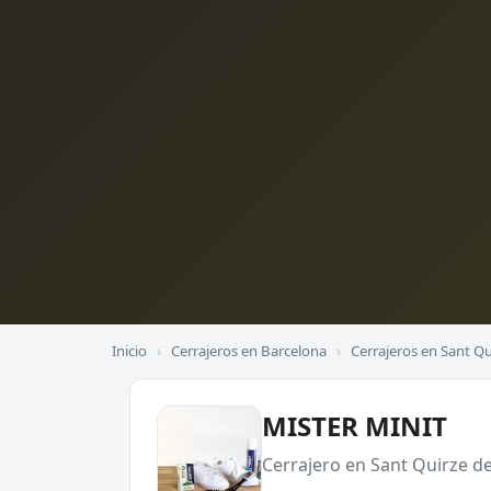
Inicio
›
Cerrajeros en Barcelona
›
Cerrajeros en Sant Qui
MISTER MINIT
Cerrajero en Sant Quirze de