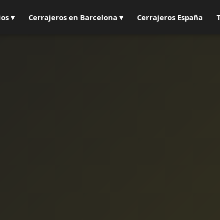
ios ▾
Cerrajeros en Barcelona ▾
Cerrajeros España