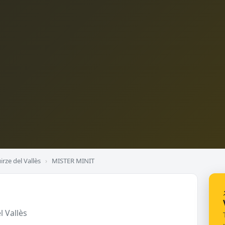
rze del Vallès
›
MISTER MINIT
l Vallès