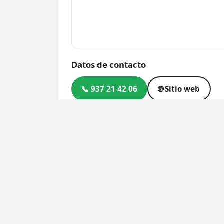
Datos de contacto
📞 937 21 42 06
🌐 Sitio web
Dirección
Centro Comercial Alcampo, C
Barcelona
Código postal
08192