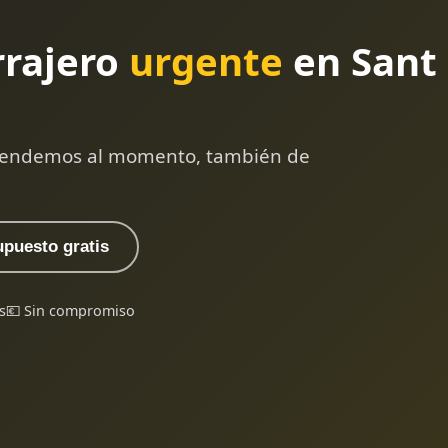
rrajero
urgente
en Sant 
 atendemos al momento, también de
upuesto gratis
s
💶 Sin compromiso