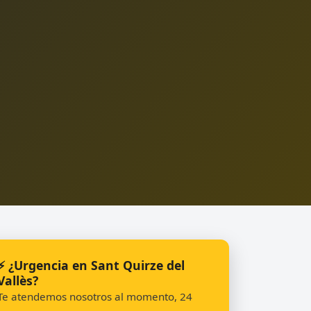
⚡ ¿Urgencia en Sant Quirze del
Vallès?
Te atendemos nosotros al momento, 24