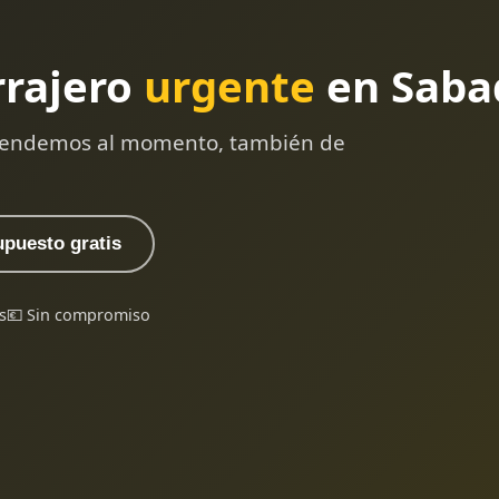
rrajero
urgente
en Saba
 atendemos al momento, también de
upuesto gratis
s
💶 Sin compromiso