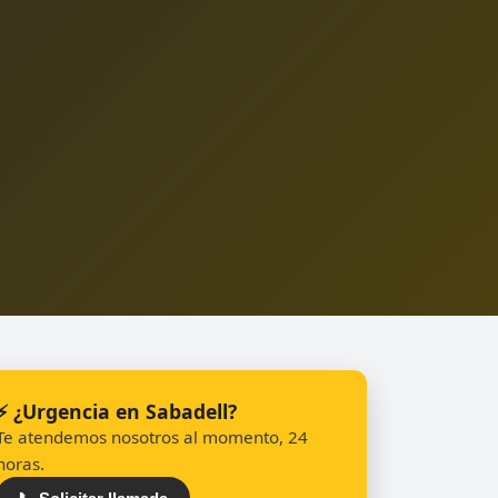
⚡ ¿Urgencia en Sabadell?
Te atendemos nosotros al momento, 24
horas.