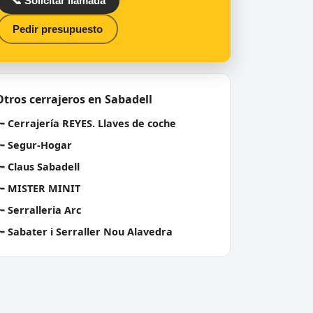
📞 Solicitar llamada
Pedir presupuesto
Otros cerrajeros en Sabadell
🔑
Cerrajería REYES. Llaves de coche
🔑
Segur-Hogar
🔑
Claus Sabadell
🔑
MISTER MINIT
🔑
Serralleria Arc
🔑
Sabater i Serraller Nou Alavedra