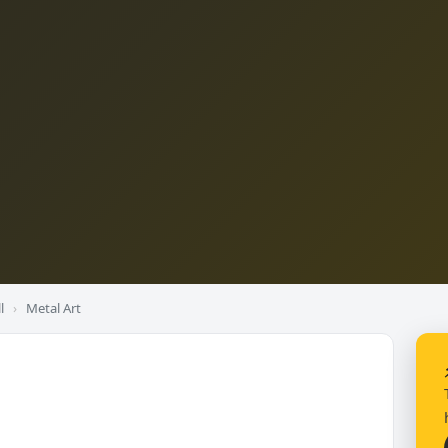
l
›
Metal Art