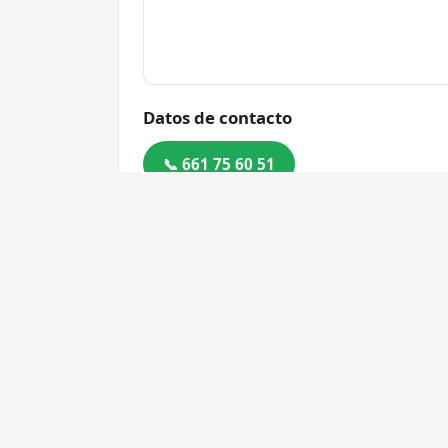
Datos de contacto
📞 661 75 60 51
Dirección
Carrer del Papa Pius XI, 19
Código postal
08208
Cerrajero Urgente 24 Horas
Servic
Directorio de cerrajeros profesionales
Apertu