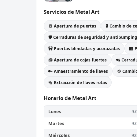
Servicios de Metal Art
🚪 Apertura de puertas
🔒 Cambio de c
🛡️ Cerraduras de seguridad y antibumpin
🚧 Puertas blindadas y acorazadas
🏪 
🧰 Apertura de cajas fuertes
📲 Cerradu
🔑 Amaestramiento de llaves
⚙️ Cambi
🔩 Extracción de llaves rotas
Horario de Metal Art
Lunes
9:
Martes
9:
Miércoles
9: