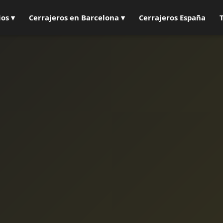
ios ▾
Cerrajeros en Barcelona ▾
Cerrajeros España