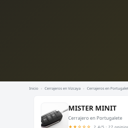
Inicio
›
Cerrajeros en Vizcaya
›
Cerrajeros en Portugale
MISTER MINIT
Cerrajero en Portugalete
★★☆☆☆
2,4/5 · 27 opinio