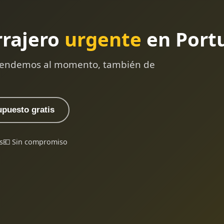
rrajero
urgente
en Port
 atendemos al momento, también de
upuesto gratis
s
💶 Sin compromiso