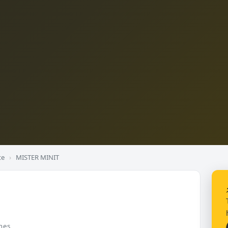
te
›
MISTER MINIT
nes