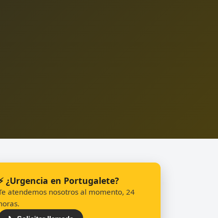
⚡ ¿Urgencia en Portugalete?
Te atendemos nosotros al momento, 24
horas.