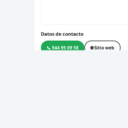
Datos de contacto
📞 944 95 09 58
🌐 Sitio web
Dirección
Av. Ballonti, 1, 48920 Portu
Código postal
48920
Cerrajero Urgente 24 Horas
Servic