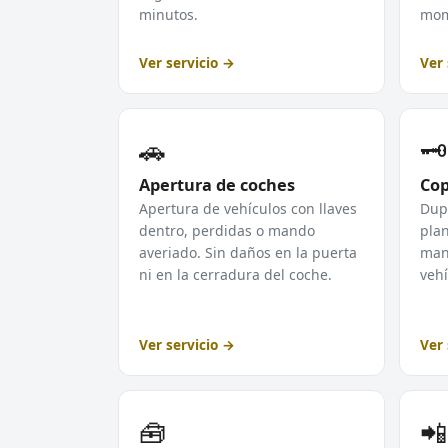
minutos.
mom
Ver servicio →
Ver 
🚗
🗝️
Apertura de coches
Cop
Apertura de vehículos con llaves
Dupl
dentro, perdidas o mando
plan
averiado. Sin daños en la puerta
mand
ni en la cerradura del coche.
vehí
Ver servicio →
Ver 
🧰
📲