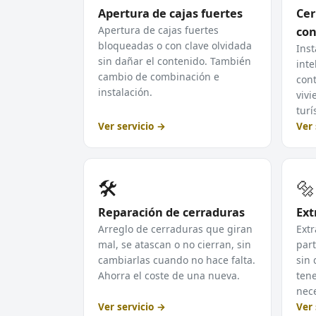
Apertura de cajas fuertes
Cer
Apertura de cajas fuertes
con
bloqueadas o con clave olvidada
Inst
sin dañar el contenido. También
inte
cambio de combinación e
cont
instalación.
vivi
turí
Ver servicio →
Ver 
🛠️
🔩
Reparación de cerraduras
Ext
Arreglo de cerraduras que giran
Extr
mal, se atascan o no cierran, sin
part
cambiarlas cuando no hace falta.
sin 
Ahorra el coste de una nueva.
tene
nece
Ver servicio →
Ver 