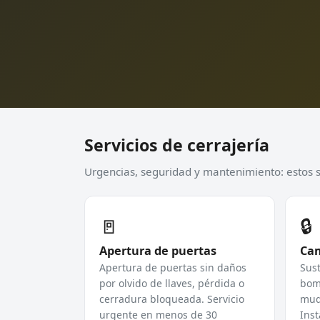
Servicios de cerrajería
Urgencias, seguridad y mantenimiento: estos so
🚪
🔒
Apertura de puertas
Cam
Apertura de puertas sin daños
Sust
por olvido de llaves, pérdida o
bomb
cerradura bloqueada. Servicio
mud
urgente en menos de 30
Inst