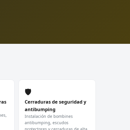
🛡️
ras
Cerraduras de seguridad y
antibumping
hes,
Instalación de bombines
antibumping, escudos
protectores y cerraduras de alta