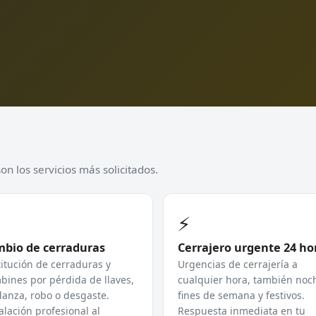
n los servicios más solicitados.
⚡
bio de cerraduras
Cerrajero urgente 24 ho
itución de cerraduras y
Urgencias de cerrajería a
ines por pérdida de llaves,
cualquier hora, también noc
anza, robo o desgaste.
fines de semana y festivos.
alación profesional al
Respuesta inmediata en tu