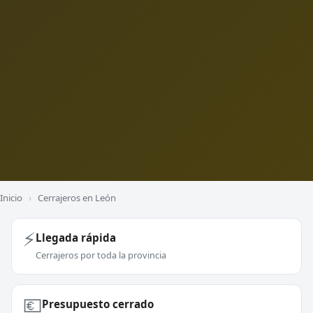
Inicio
›
Cerrajeros en León
⚡
Llegada rápida
Cerrajeros por toda la provincia
💶
Presupuesto cerrado