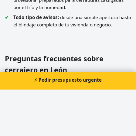
profesional preparados para cerraduras castigadas
por el frío y la humedad.
Todo tipo de avisos:
desde una simple apertura hasta
el blindaje completo de tu vivienda o negocio.
Preguntas frecuentes sobre
cerrajero en León
⚡ Pedir presupuesto urgente
¿Dais servicio en el Bierzo y la montaña o
solo en la capital?
Con las heladas la llave no gira por la
mañana, ¿qué pasa?