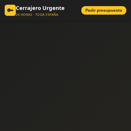
Cerrajero Urgente
🔑
Pedir presupuesto
24 HORAS · TODA ESPAÑA