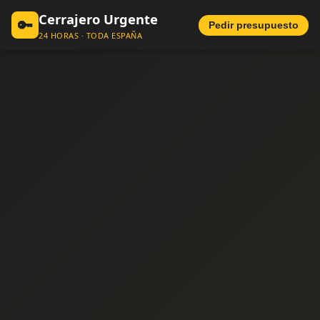
Cerrajero Urgente
🔑
Pedir presupuesto
24 HORAS · TODA ESPAÑA