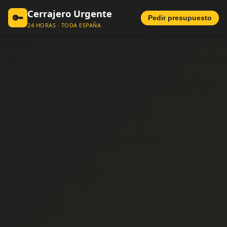
Cerrajero Urgente
🔑
Pedir presupuesto
24 HORAS · TODA ESPAÑA