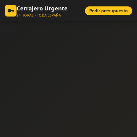
Cerrajero Urgente
🔑
Pedir presupuesto
24 HORAS · TODA ESPAÑA