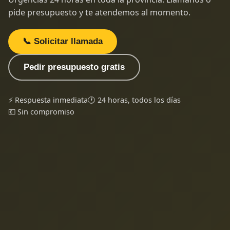
pide presupuesto y te atendemos al momento.
📞 Solicitar llamada
Pedir presupuesto gratis
⚡ Respuesta inmediata
🕐 24 horas, todos los días
💶 Sin compromiso