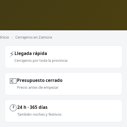
Inicio
›
Cerrajeros en Zamora
⚡
Llegada rápida
Cerrajeros por toda la provincia
💶
Presupuesto cerrado
Precio antes de empezar
🕐
24 h · 365 días
También noches y festivos