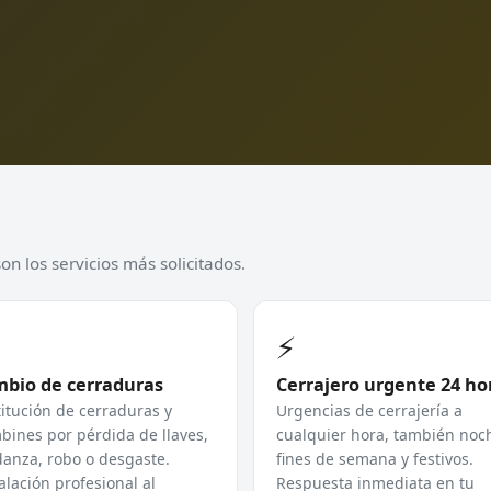
n los servicios más solicitados.
⚡
bio de cerraduras
Cerrajero urgente 24 ho
itución de cerraduras y
Urgencias de cerrajería a
ines por pérdida de llaves,
cualquier hora, también noc
anza, robo o desgaste.
fines de semana y festivos.
alación profesional al
Respuesta inmediata en tu