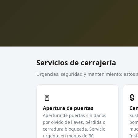
Servicios de cerrajería
Urgencias, seguridad y mantenimiento: estos so
🚪
🔒
Apertura de puertas
Cam
Apertura de puertas sin daños
Sust
por olvido de llaves, pérdida o
bomb
cerradura bloqueada. Servicio
mud
urgente en menos de 30
Inst