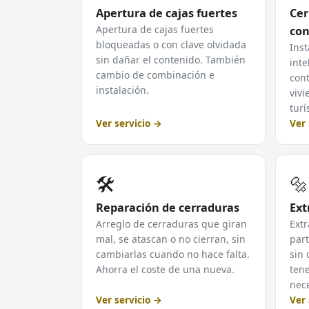
Apertura de cajas fuertes
Cer
Apertura de cajas fuertes
con
bloqueadas o con clave olvidada
Inst
sin dañar el contenido. También
inte
cambio de combinación e
cont
instalación.
vivi
turí
Ver servicio →
Ver 
🛠️
🔩
Reparación de cerraduras
Ext
Arreglo de cerraduras que giran
Extr
mal, se atascan o no cierran, sin
part
cambiarlas cuando no hace falta.
sin 
Ahorra el coste de una nueva.
tene
nece
Ver servicio →
Ver 