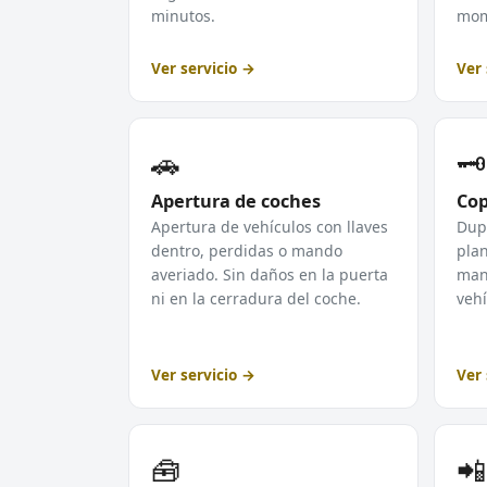
minutos.
mom
Ver servicio →
Ver 
🚗
🗝️
Apertura de coches
Cop
Apertura de vehículos con llaves
Dupl
dentro, perdidas o mando
plan
averiado. Sin daños en la puerta
mand
ni en la cerradura del coche.
vehí
Ver servicio →
Ver 
🧰
📲