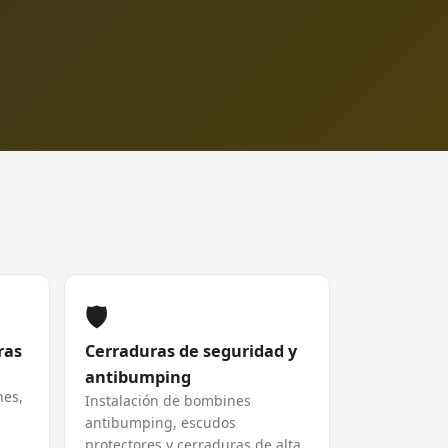
🛡️
ras
Cerraduras de seguridad y
antibumping
hes,
Instalación de bombines
antibumping, escudos
protectores y cerraduras de alta