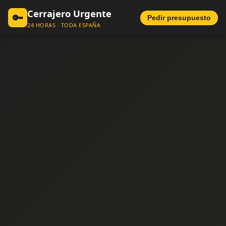
Cerrajero Urgente
🔑
Pedir presupuesto
24 HORAS · TODA ESPAÑA