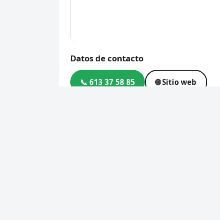
Datos de contacto
📞 613 37 58 85
🌐 Sitio web
Dirección
Abusu K., Ibaiondo, 48003 
Código postal
48003
Cerrajero Urgente 24 Horas
Servic