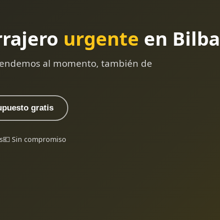
rrajero
urgente
en Bilb
 atendemos al momento, también de
upuesto gratis
s
💶 Sin compromiso