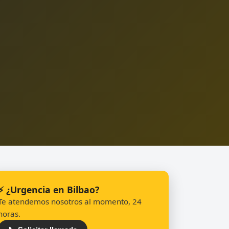
⚡ ¿Urgencia en Bilbao?
Te atendemos nosotros al momento, 24
horas.