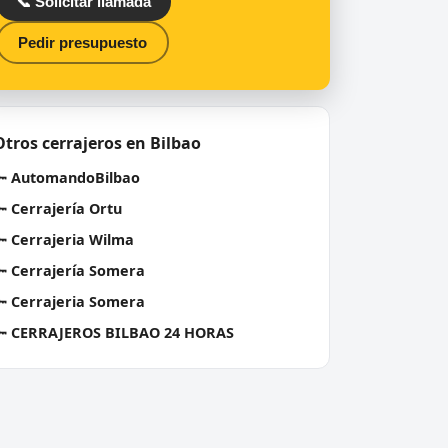
📞 Solicitar llamada
Pedir presupuesto
Otros cerrajeros en Bilbao
🔑
AutomandoBilbao
🔑
Cerrajería Ortu
🔑
Cerrajeria Wilma
🔑
Cerrajería Somera
🔑
Cerrajeria Somera
🔑
CERRAJEROS BILBAO 24 HORAS