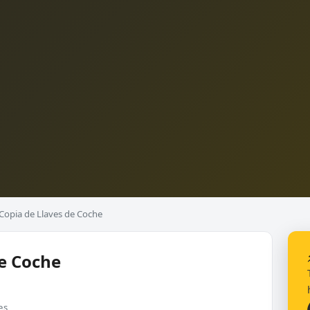
Copia de Llaves de Coche
de Coche
es