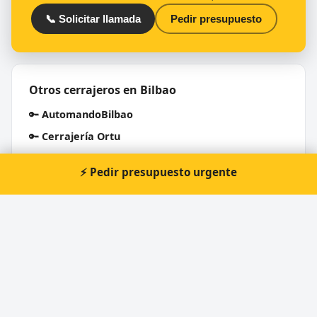
📞 Solicitar llamada
Pedir presupuesto
Otros cerrajeros en Bilbao
🔑
AutomandoBilbao
🔑
Cerrajería Ortu
🔑
Cerrajeria Wilma
⚡ Pedir presupuesto urgente
🔑
Cerrajería Somera
🔑
Cerrajeria Somera
🔑
CERRAJEROS BILBAO 24 HORAS