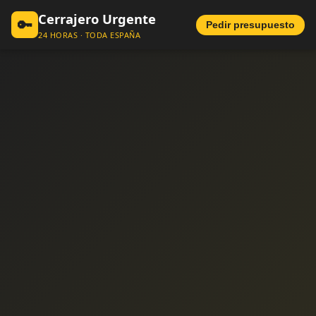
Cerrajero Urgente
🔑
Pedir presupuesto
24 HORAS · TODA ESPAÑA