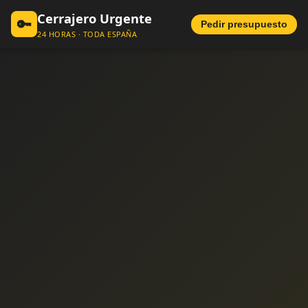
Cerrajero Urgente
🔑
Pedir presupuesto
24 HORAS · TODA ESPAÑA