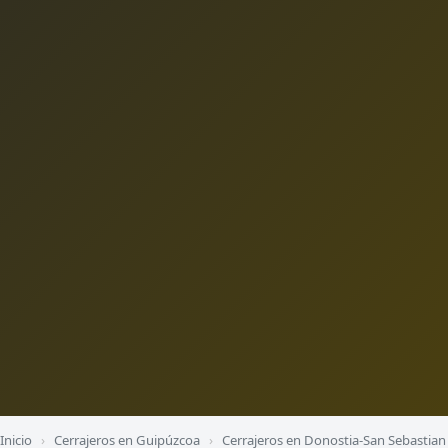
Inicio
›
Cerrajeros en Guipúzcoa
›
Cerrajeros en Donostia-San Sebastian