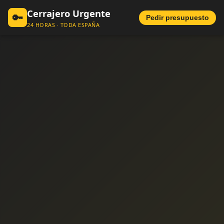
Cerrajero Urgente
🔑
Pedir presupuesto
24 HORAS · TODA ESPAÑA