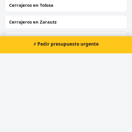
Cerrajeros en Tolosa
Cerrajeros en Zarautz
Cerrajeros en Oiartzun
⚡ Pedir presupuesto urgente
Cerrajeros en Errenteria
Cerrajeros en Hernani
Cerrajeros en Urnieta
Cerrajeros en Usurbil
Cerrajeros en Hondarribia