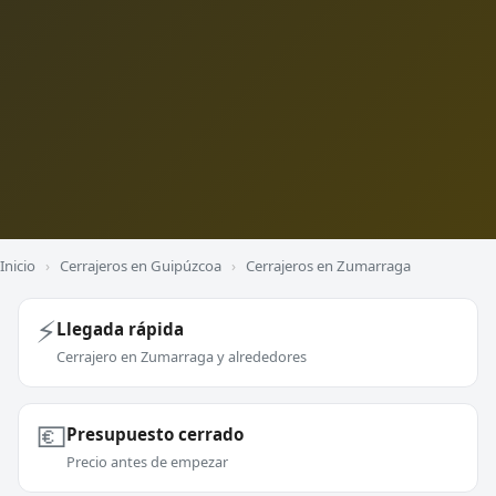
Inicio
›
Cerrajeros en Guipúzcoa
›
Cerrajeros en Zumarraga
⚡
Llegada rápida
Cerrajero en Zumarraga y alrededores
💶
Presupuesto cerrado
Precio antes de empezar