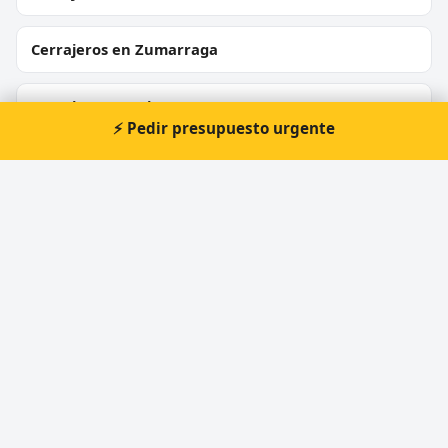
Cerrajeros en Zumarraga
Cerrajeros en Oiartzun
⚡ Pedir presupuesto urgente
Cerrajeros en Errenteria
Cerrajeros en Hernani
Cerrajeros en Urnieta
Cerrajeros en Usurbil
Cerrajeros en Hondarribia