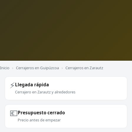
Inicio
›
Cerrajeros en Guipúzcoa
›
Cerrajeros en Zarautz
⚡
Llegada rápida
Cerrajero en Zarautz y alrededores
💶
Presupuesto cerrado
Precio antes de empezar