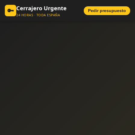
Cerrajero Urgente
🔑
Pedir presupuesto
24 HORAS · TODA ESPAÑA