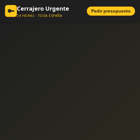
Cerrajero Urgente
🔑
Pedir presupuesto
24 HORAS · TODA ESPAÑA