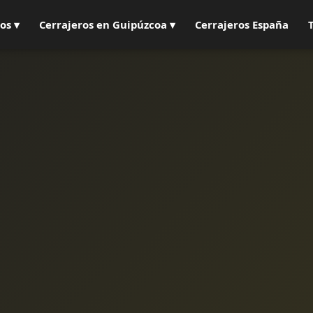
os ▾
Cerrajeros en Guipúzcoa ▾
Cerrajeros España