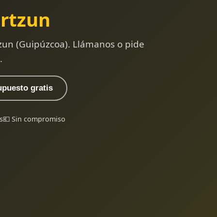
rtzun
zun (Guipúzcoa). Llámanos o pide
.
upuesto gratis
s
💶 Sin compromiso