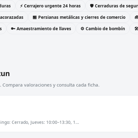
duras
⚡ Cerrajero urgente 24 horas
🛡️ Cerraduras de seg
 acorazadas
🏪 Persianas metálicas y cierres de comercio

s
🔑 Amaestramiento de llaves
⚙️ Cambio de bombín

zun
). Compara valoraciones y consulta cada ficha.
ngo: Cerrado, Jueves: 10:00–13:30, 1...