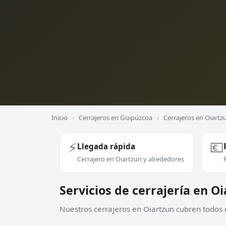
Inicio
›
Cerrajeros en Guipúzcoa
›
Cerrajeros en Oiartz
⚡
💶
Llegada rápida
Cerrajero en Oiartzun y alrededores
Servicios de cerrajería en O
Nuestros cerrajeros en Oiartzun cubren todos e