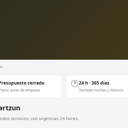
un
🕐
Presupuesto cerrado
24 h · 365 días
Precio antes de empezar
También noches y festivos
iartzun
stos servicios, con urgencias 24 horas.