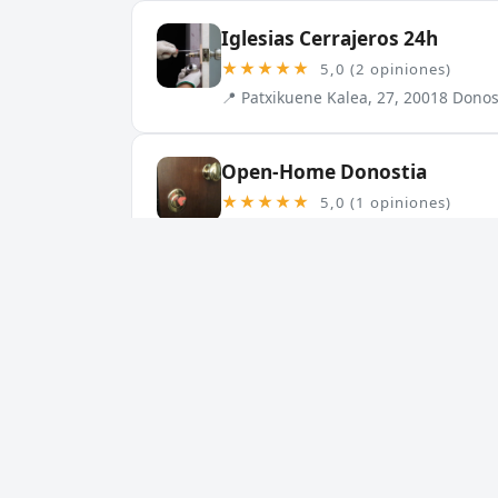
Iglesias Cerrajeros 24h
★★★★★
5,0 (2 opiniones)
📍 Patxikuene Kalea, 27, 20018 Donos
Open-Home Donostia
★★★★★
5,0 (1 opiniones)
📍 Okendo Kalea, 13, 20004 Donostia
Cerrajeros cerca de Donosti
Otras localidades de Guipúzcoa:
Cerrajeros en Irun
Cerra