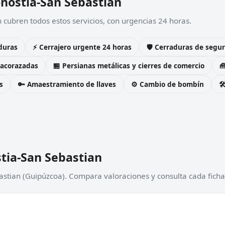
onostia-San Sebastian
 cubren todos estos servicios, con urgencias 24 horas.
duras
⚡ Cerrajero urgente 24 horas
🛡️ Cerraduras de seg
 acorazadas
🏪 Persianas metálicas y cierres de comercio

s
🔑 Amaestramiento de llaves
⚙️ Cambio de bombín

tia-San Sebastian
astian (Guipúzcoa). Compara valoraciones y consulta cada ficha