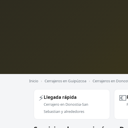
Inicio
›
Cerrajeros en Guipúzcoa
›
Cerrajeros en Donos
⚡
💶
Llegada rápida
Cerrajero en Donostia-San
Sebastian y alrededores