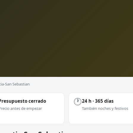
tia-San Sebastian
🕐
Presupuesto cerrado
24 h · 365 días
Precio antes de empezar
También noches y festivos