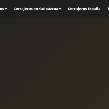
os ▾
Cerrajeros en Guipúzcoa ▾
Cerrajeros España