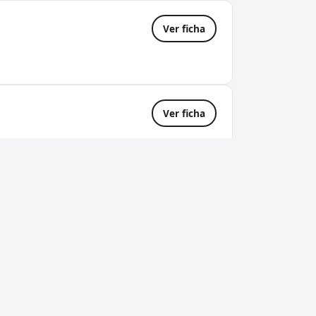
Ver ficha
Ver ficha
r...
te en Donostia-San Sebastian
oras — respuesta inmediata.