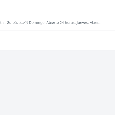
tia, Guipúzcoa
🕐 Domingo: Abierto 24 horas, Jueves: Abier...
-San Sebastian, Guipúzcoa
🕐 Domingo: Abierto 24 horas, Jueves: Abie
a-San Sebastian
⚡ Cerrajero urgen
jeros en Eibar
Atención prioritaria 24 h