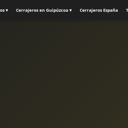
os ▾
Cerrajeros en Guipúzcoa ▾
Cerrajeros España