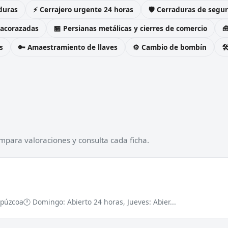
duras
⚡ Cerrajero urgente 24 horas
🛡️ Cerraduras de seg
 acorazadas
🏪 Persianas metálicas y cierres de comercio

s
🔑 Amaestramiento de llaves
⚙️ Cambio de bombín

mpara valoraciones y consulta cada ficha.
ipúzcoa
🕐 Domingo: Abierto 24 horas, Jueves: Abier...