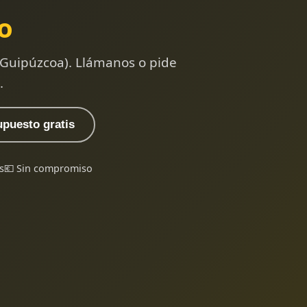
o
(Guipúzcoa). Llámanos o pide
.
upuesto gratis
s
💶 Sin compromiso