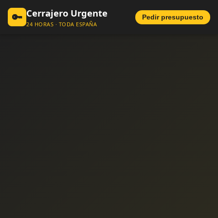
Cerrajero Urgente
🔑
Pedir presupuesto
24 HORAS · TODA ESPAÑA