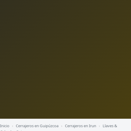
Inicio
›
Cerrajeros en Guipúzcoa
›
Cerrajeros en Irun
›
Llaves &