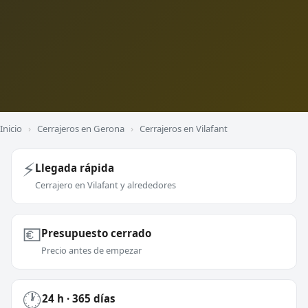
Inicio
›
Cerrajeros en Gerona
›
Cerrajeros en Vilafant
⚡
Llegada rápida
Cerrajero en Vilafant y alrededores
💶
Presupuesto cerrado
Precio antes de empezar
🕐
24 h · 365 días