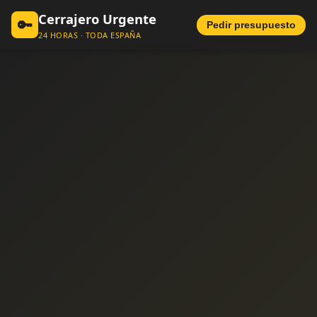
Cerrajero Urgente
🔑
Pedir presupuesto
24 HORAS · TODA ESPAÑA