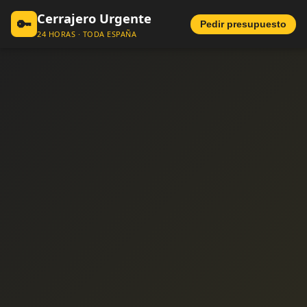
Cerrajero Urgente
🔑
Pedir presupuesto
24 HORAS · TODA ESPAÑA