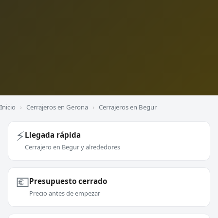
Inicio
›
Cerrajeros en Gerona
›
Cerrajeros en Begur
⚡
Llegada rápida
Cerrajero en Begur y alrededores
💶
Presupuesto cerrado
Precio antes de empezar