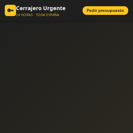
Cerrajero Urgente
🔑
Pedir presupuesto
24 HORAS · TODA ESPAÑA