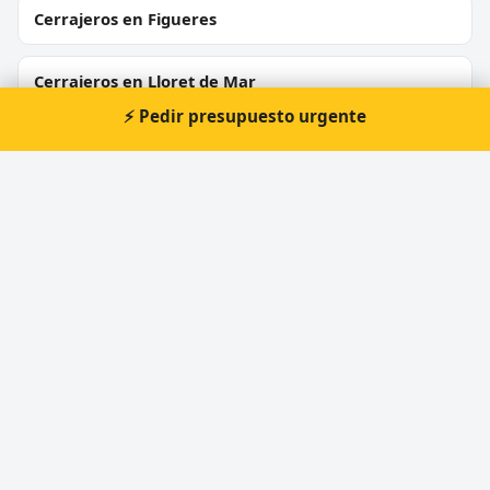
Cerrajeros en Figueres
Cerrajeros en Lloret de Mar
⚡ Pedir presupuesto urgente
Cerrajeros en Banyoles
Cerrajeros en Salt
Cerrajeros en Calonge
Cerrajeros en Blanes
Cerrajeros en Riells i Viabrea
⚡ Cerrajero urgente en Begur