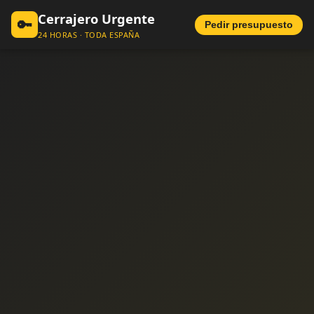
Cerrajero Urgente
🔑
Pedir presupuesto
24 HORAS · TODA ESPAÑA