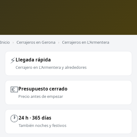
Inicio
›
Cerrajeros en Gerona
›
Cerrajeros en L'Armentera
⚡
Llegada rápida
Cerrajero en L'Armentera y alrededores
💶
Presupuesto cerrado
Precio antes de empezar
🕐
24 h · 365 días
También noches y festivos