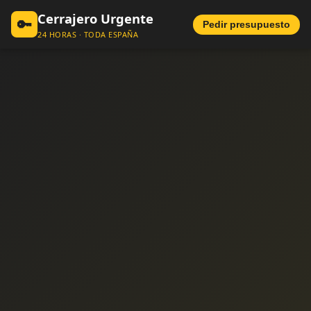
Cerrajero Urgente
🔑
Pedir presupuesto
24 HORAS · TODA ESPAÑA