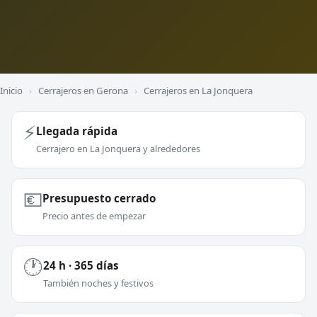
Inicio
›
Cerrajeros en Gerona
›
Cerrajeros en La Jonquera
⚡
Llegada rápida
Cerrajero en La Jonquera y alrededores
💶
Presupuesto cerrado
Precio antes de empezar
🕐
24 h · 365 días
También noches y festivos