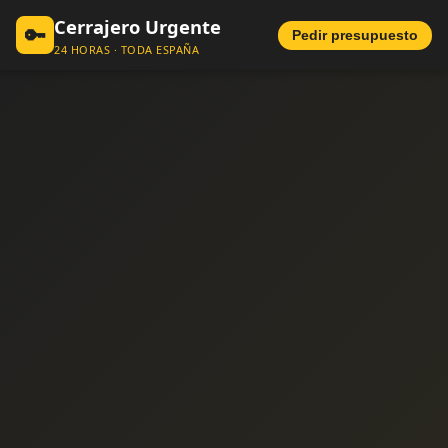
Cerrajero Urgente
🔑
Pedir presupuesto
24 HORAS · TODA ESPAÑA