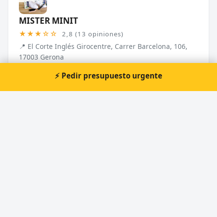
MISTER MINIT
★★★☆☆
2,8 (13 opiniones)
📍 El Corte Inglés Girocentre, Carrer Barcelona, 106,
17003 Gerona
🕐 Domingo: Cerrado, Jueves: 11:00–14:00, 1...
⚡ Pedir presupuesto urgente
Ver ficha
Metalgir
★★★★☆
4,0 (2 opiniones)
📍 de la, Carrer de la Riera Gàrrap, 2, 4, 17007 Gerona
🕐 Domingo: Cerrado, Jueves: 7:00–15:00, Lu...
Ver ficha