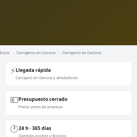
Inicio
›
Cerrajeros en Gerona
›
Cerrajeros en Gerona
⚡
Llegada rápida
Cerrajero en Gerona y alrededores
💶
Presupuesto cerrado
Precio antes de empezar
🕐
24 h · 365 días
También noches y festivos