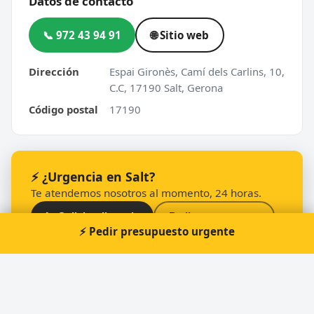
Datos de contacto
📞 972 43 94 91
🌐 Sitio web
Dirección
Espai Gironès, Camí dels Carlins, 10,
C.C, 17190 Salt, Gerona
Código postal
17190
⚡ ¿Urgencia en Salt?
Te atendemos nosotros al momento, 24 horas.
📞 Solicitar llamada
Pedir presupuesto
⚡ Pedir presupuesto urgente
Otros cerrajeros en Salt
🔑
Acer I Metall J. Bramon Sociedad Limitada.