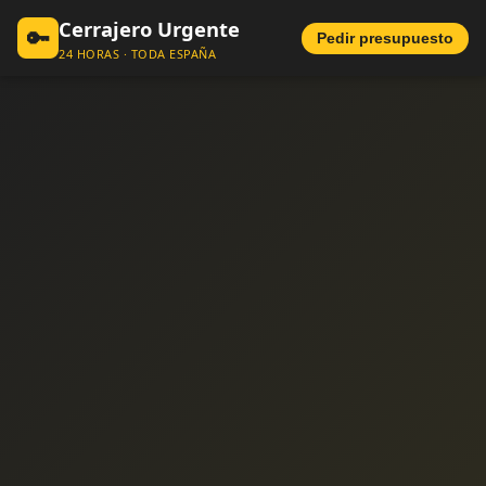
Cerrajero Urgente
🔑
Pedir presupuesto
24 HORAS · TODA ESPAÑA