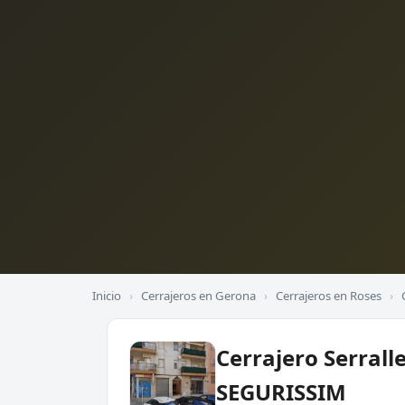
Inicio
›
Cerrajeros en Gerona
›
Cerrajeros en Roses
›
Cerrajero Serrall
SEGURISSIM