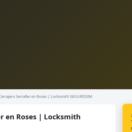
Cerrajero Serraller en Roses | Locksmith SEGURISSIM
er en Roses | Locksmith