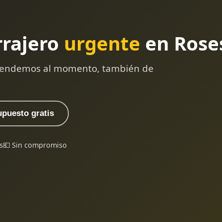
rrajero
urgente
en Rose
 atendemos al momento, también de
upuesto gratis
s
💶 Sin compromiso