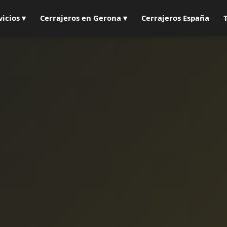
vicios ▾
Cerrajeros en Gerona ▾
Cerrajeros España