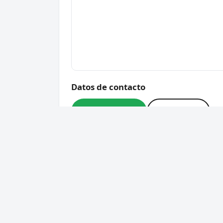
Datos de contacto
📞 669 76 08 80
🌐 Sitio web
Dirección
Carrer de Tarragona, 9, 17
Código postal
17480