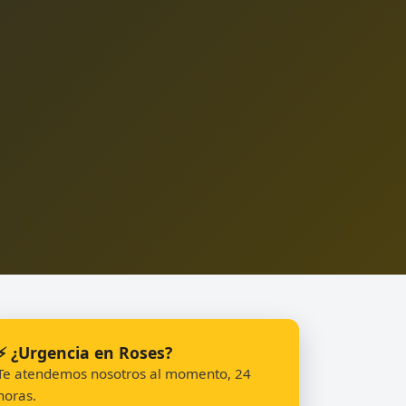
⚡ ¿Urgencia en Roses?
Te atendemos nosotros al momento, 24
horas.