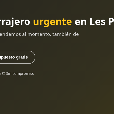
rrajero
urgente
en Les P
 atendemos al momento, también de
upuesto gratis
s
💶 Sin compromiso