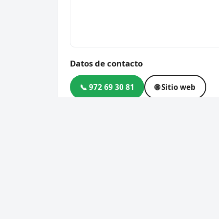
Datos de contacto
📞 972 69 30 81
🌐 Sitio web
Dirección
Entrada per, Carretera Sant
Gerona
Código postal
17178