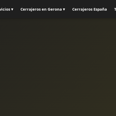
vicios ▾
Cerrajeros en Gerona ▾
Cerrajeros España