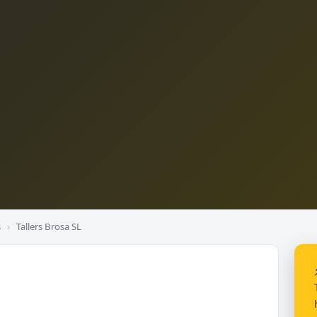
s
›
Tallers Brosa SL