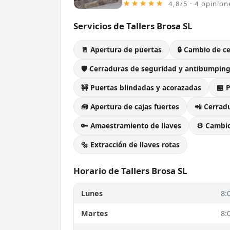
★★★★★
4,8/5 · 4 opinion
Servicios de Tallers Brosa SL
🚪 Apertura de puertas
🔒 Cambio de c
🛡️ Cerraduras de seguridad y antibumpin
🚧 Puertas blindadas y acorazadas
🏪 
🧰 Apertura de cajas fuertes
📲 Cerradu
🔑 Amaestramiento de llaves
⚙️ Cambi
🔩 Extracción de llaves rotas
Horario de Tallers Brosa SL
Lunes
8:
Martes
8: