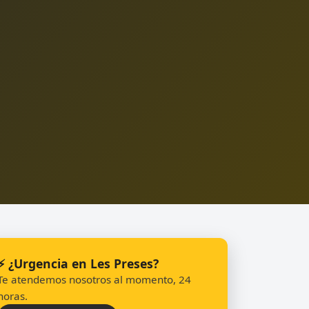
⚡ ¿Urgencia en Les Preses?
Te atendemos nosotros al momento, 24
horas.