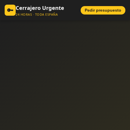
Cerrajero Urgente
🔑
Pedir presupuesto
24 HORAS · TODA ESPAÑA