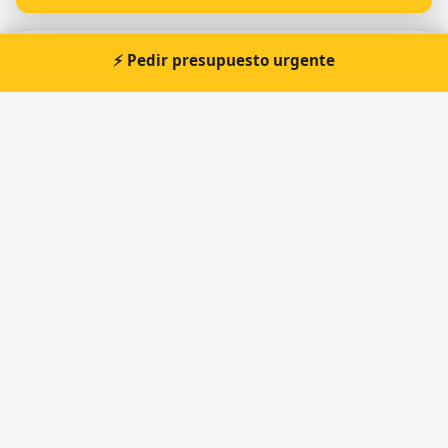
⚡ Pedir presupuesto urgente
Otros cerrajeros en Vigo
🔑
Cerrajería Placer
🔑
Cerrajería Balaídos
🔑
Cerrajería Veloz
🔑
El Candado
🔑
Cerrajería Miranda
🔑
Cerrajeria Novoa | 24h Cerrajero
Cerrajero Urgente 24 Horas