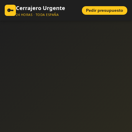
Cerrajero Urgente
🔑
Pedir presupuesto
24 HORAS · TODA ESPAÑA