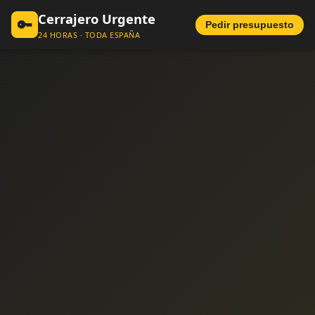
Cerrajero Urgente
🔑
Pedir presupuesto
24 HORAS · TODA ESPAÑA