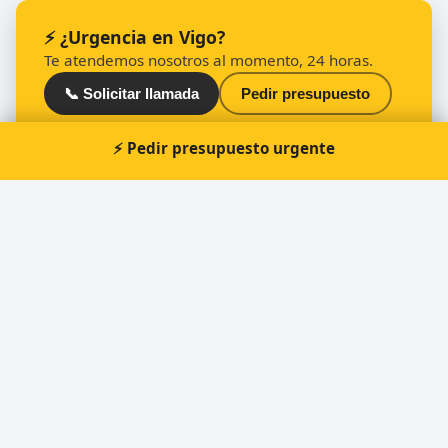
⚡ ¿Urgencia en Vigo?
Te atendemos nosotros al momento, 24 horas.
📞 Solicitar llamada
Pedir presupuesto
⚡ Pedir presupuesto urgente
Otros cerrajeros en Vigo
🔑
Cerrajería Placer
🔑
Cerrajería Balaídos
🔑
Cerrajería Veloz
🔑
El Candado
🔑
Cerrajería Miranda
🔑
Cerrajeria Novoa | 24h Cerrajero