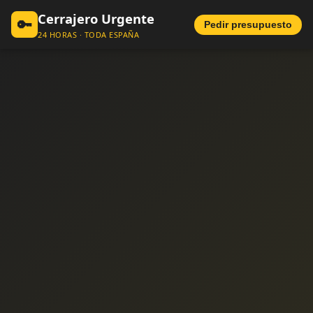
Cerrajero Urgente
🔑
Pedir presupuesto
24 HORAS · TODA ESPAÑA