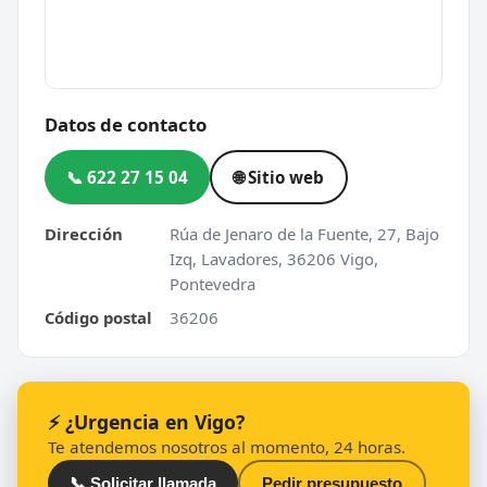
Datos de contacto
📞 622 27 15 04
🌐 Sitio web
Dirección
Rúa de Jenaro de la Fuente, 27, Bajo
Izq, Lavadores, 36206 Vigo,
Pontevedra
Código postal
36206
⚡ ¿Urgencia en Vigo?
Te atendemos nosotros al momento, 24 horas.
📞 Solicitar llamada
Pedir presupuesto