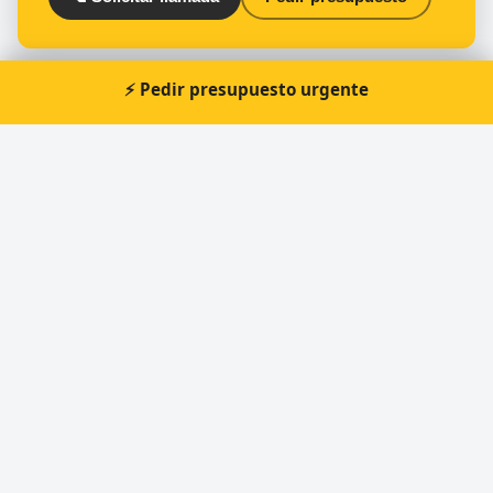
⚡ Pedir presupuesto urgente
Otros cerrajeros en Vigo
🔑
Cerrajería Placer
🔑
Cerrajería Balaídos
🔑
Cerrajería Veloz
🔑
El Candado
🔑
Cerrajería Miranda
🔑
Cerrajeria Novoa | 24h Cerrajero