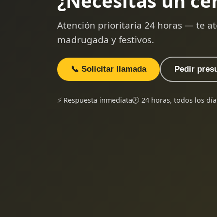
¿Necesitas un ce
Atención prioritaria 24 horas — te
madrugada y festivos.
📞 Solicitar llamada
Pedir pres
⚡ Respuesta inmediata
🕐 24 horas, todos los día