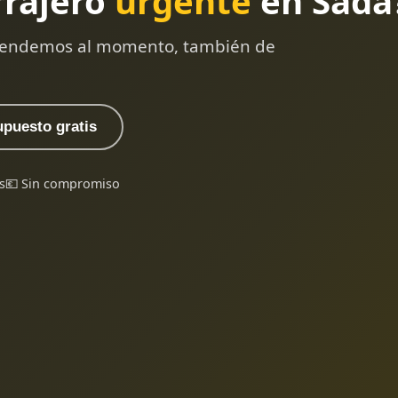
rrajero
urgente
en Sada
 atendemos al momento, también de
upuesto gratis
s
💶 Sin compromiso