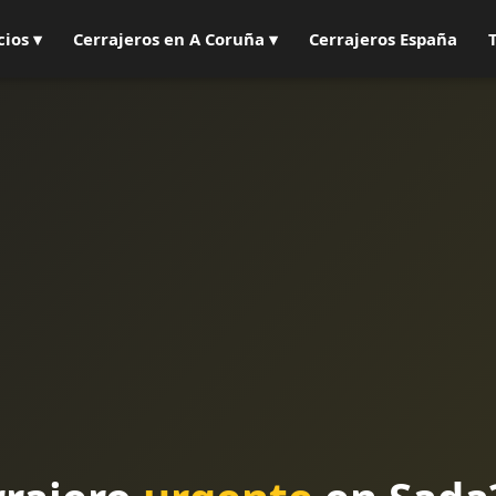
cios ▾
Cerrajeros en A Coruña ▾
Cerrajeros España