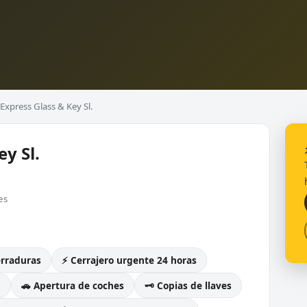
Express Glass & Key Sl.
y Sl.
es
erraduras
⚡ Cerrajero urgente 24 horas
g
🚗 Apertura de coches
🗝️ Copias de llaves