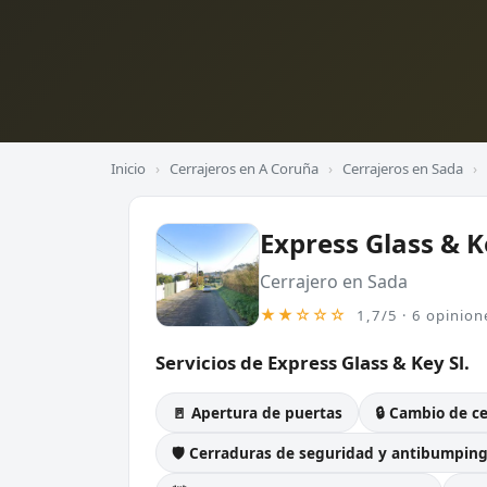
Inicio
›
Cerrajeros en A Coruña
›
Cerrajeros en Sada
›
Express Glass & Ke
Cerrajero en Sada
★★☆☆☆
1,7/5 · 6 opinion
Servicios de Express Glass & Key Sl.
🚪 Apertura de puertas
🔒 Cambio de c
🛡️ Cerraduras de seguridad y antibumpin