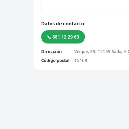
Datos de contacto
📞 881 12 29 63
Dirección
Veigue, 39, 15169 Sada, A
Código postal
15169
Cerrajero Urgente 24 Horas
Servic
Directorio de cerrajeros profesionales
Apertu
en toda España. Aperturas de
Cambio