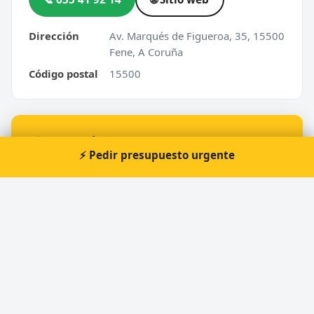
Dirección
Av. Marqués de Figueroa, 35, 15500
Fene, A Coruña
Código postal
15500
⚡ ¿Urgencia en Fene?
⚡ Pedir presupuesto urgente
Te atendemos nosotros al momento, 24 horas.
📞 Solicitar llamada
Pedir presupuesto