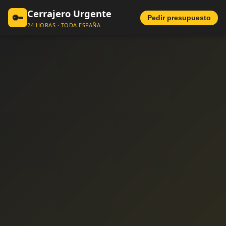
Cerrajero Urgente
🔑
Pedir presupuesto
24 HORAS · TODA ESPAÑA