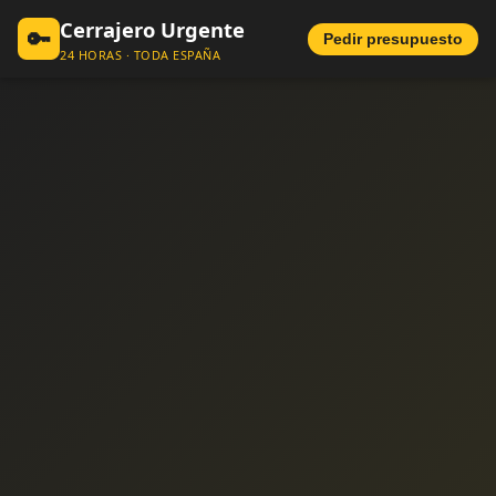
Cerrajero Urgente
🔑
Pedir presupuesto
24 HORAS · TODA ESPAÑA