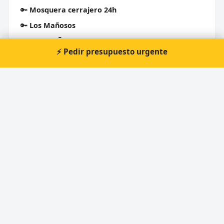
🔑
Mosquera cerrajero 24h
🔑
Los Mañosos
🔑
LOS MAÑOSOS
⚡ Pedir presupuesto urgente
🔑
Cerrajeria La Llave De Cristal
Cerrajero Urgente 24 Horas
Directorio de cerrajeros profesionales en toda España.
Aperturas de puertas, cambios de cerradura y urgencias 24h.
Servicios
Apertura de puertas
Cambio de cerraduras