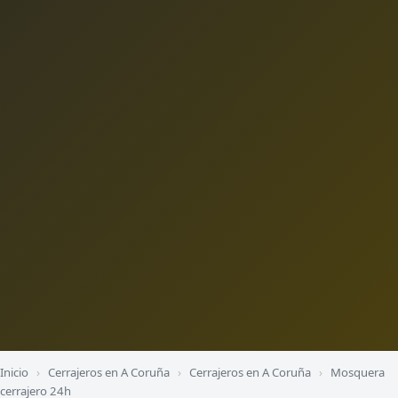
Inicio
›
Cerrajeros en A Coruña
›
Cerrajeros en A Coruña
›
Mosquera
cerrajero 24h