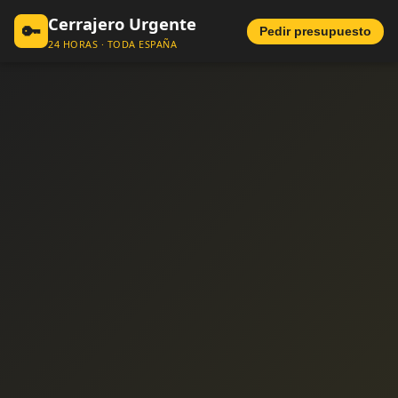
Cerrajero Urgente
🔑
Pedir presupuesto
24 HORAS · TODA ESPAÑA